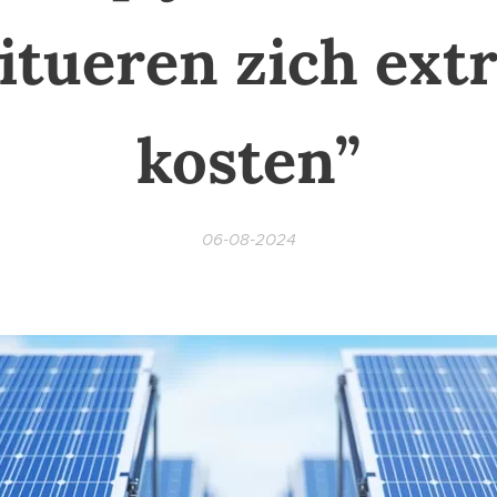
itueren zich ext
kosten”
06-08-2024