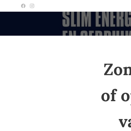
Zon
of o
v