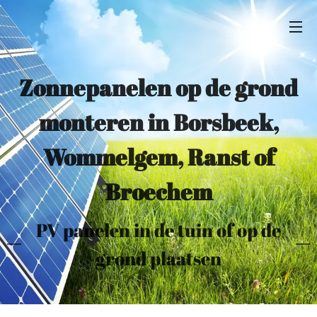
Zonnepanelen op de grond
monteren
in Borsbeek,
Wommelgem, Ranst of
Broechem
PV panelen in de tuin of op de
grond plaatsen