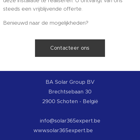
deze installatie te realiseren. U ontvangt van ons
steeds een vrijblijvende offerte.
Benieuwd naar de mogelijkheden?
Contacteer ons
BA
Solar Group BV
Brechtsebaan 30
2900 Schoten - België
info@solar365expert.be
www.solar365expert.be