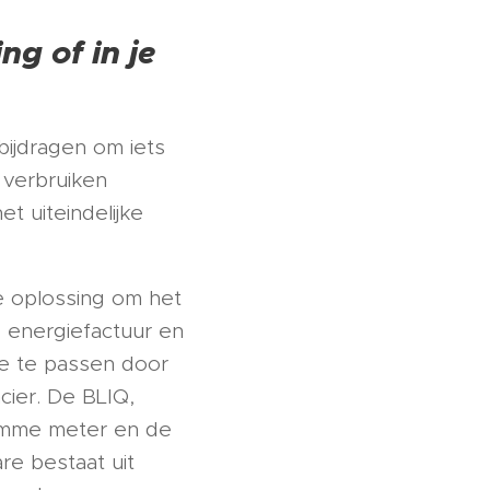
g of in je
ijdragen om iets
 verbruiken
t uiteindelijke
re oplossing om het
 energiefactuur en
oe te passen door
cier. De BLIQ,
slimme meter en de
re bestaat uit