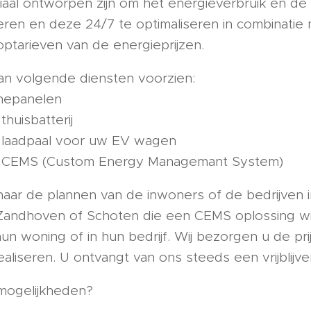
ciaal ontworpen zijn om het energieverbruik en d
seren en deze 24/7 te optimaliseren in combinati
ptarieven van de energieprijzen.
kan volgende diensten voorzien:
onnepanelen
 thuisbatterij
en laadpaal voor uw EV wagen
een CEMS (Custom Energy Managemant System)
 naar de plannen van de inwoners of de bedrijven 
Zandhoven of Schoten die een CEMS oplossing wil
n hun woning of in hun bedrijf. Wij bezorgen u de p
realiseren. U ontvangt van ons steeds een vrijblijv
mogelijkheden?