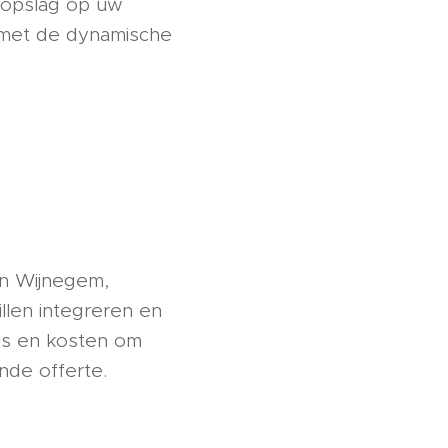
e opslag op uw
e met de dynamische
in Wijnegem,
len integreren en
rijs en kosten om
ende offerte.