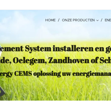
HOME
ONZE PRODUCTEN
ENE
gement System
installeren en 
lde, Oelegem, Zandhoven of Sc
nergy CEMS oplossing uw energieman