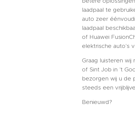
betere oplossingen
laadpaal te gebruik
auto zeer éénvoudi
laadpaal beschikbaa
of Huawei FusionCha
elektrische auto's 
Graag luisteren wij
of Sint Job in 't G
bezorgen wij u de p
steeds een vrijblijv
Benieuwd?