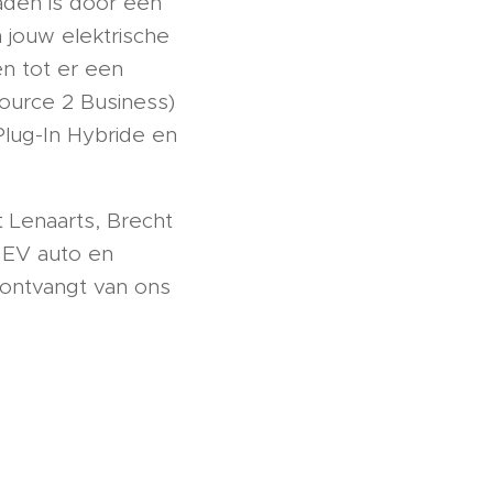
aden is door een
m jouw elektrische
n tot er een
Source 2 Business)
Plug-In Hybride en
t Lenaarts, Brecht
n EV auto en
U ontvangt van ons